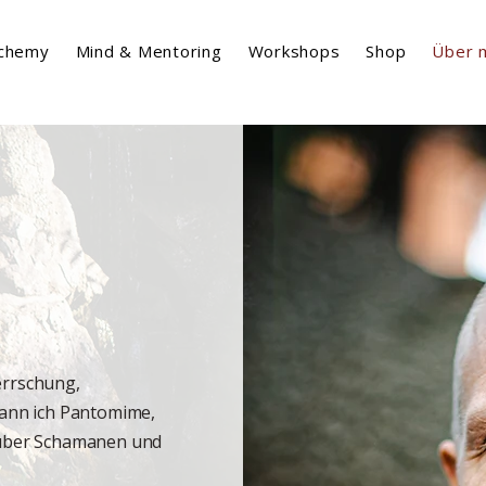
lchemy
Mind & Mentoring
Workshops
Shop
Über 
errschung,
egann ich Pantomime,
n über Schamanen und