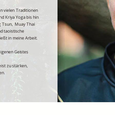
in vielen Traditionen
d Kriya Yoga bis hin
ng Tsun, Muay Thai
 taoistische
ießt in meine Arbeit.
eigenen Geistes
ist zu stärken,
en.